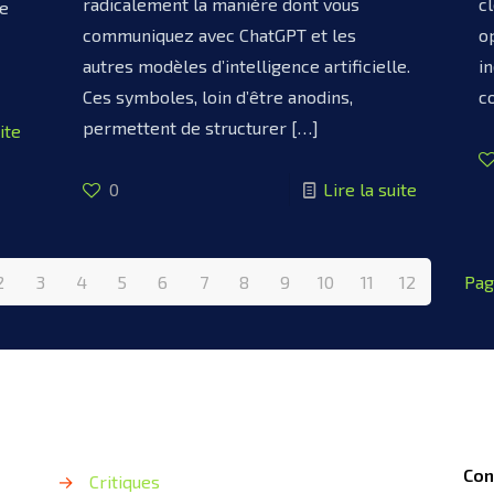
radicalement la manière dont vous
c
te
communiquez avec ChatGPT et les
o
autres modèles d’intelligence artificielle.
i
Ces symboles, loin d’être anodins,
c
permettent de structurer
[…]
ite
0
Lire la suite
2
3
4
5
6
7
8
9
10
11
12
Pag
Con
→
Critiques