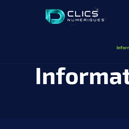
Infor
Informa