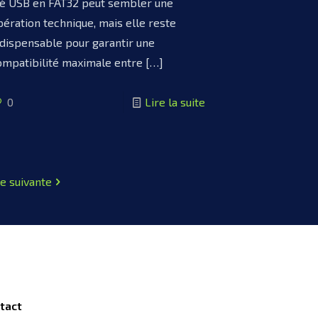
lé USB en FAT32 peut sembler une
pération technique, mais elle reste
ndispensable pour garantir une
ompatibilité maximale entre
[…]
0
Lire la suite
e suivante
tact