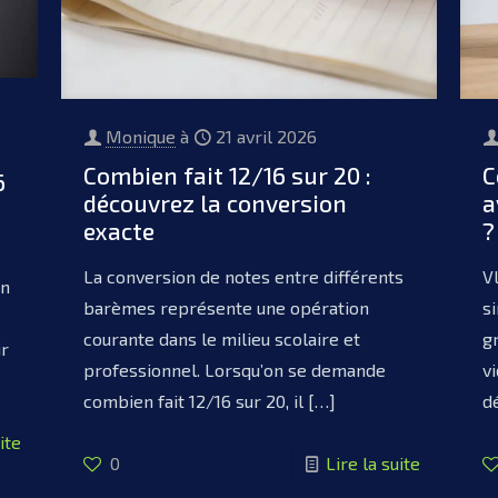
Monique
à
21 avril 2026
Combien fait 12/16 sur 20 :
C
6
découvrez la conversion
a
exacte
?
La conversion de notes entre différents
V
en
barèmes représente une opération
s
courante dans le milieu scolaire et
g
ir
professionnel. Lorsqu’on se demande
v
combien fait 12/16 sur 20, il
[…]
d
ite
0
Lire la suite