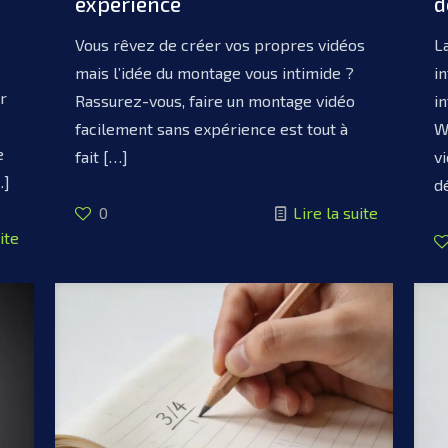
expérience
d
Vous rêvez de créer vos propres vidéos
L
mais l’idée du montage vous intimide ?
i
r
Rassurez-vous, faire un montage vidéo
i
facilement sans expérience est tout à
W
e
fait
[…]
v
…]
d
0
Lire la suite
ite