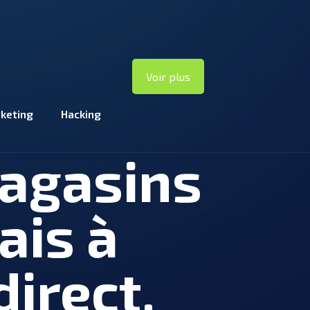
Voir plus
keting
Hacking
magasins
ais à
direct.