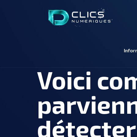
Infor
Voici c
parvien
détecter 