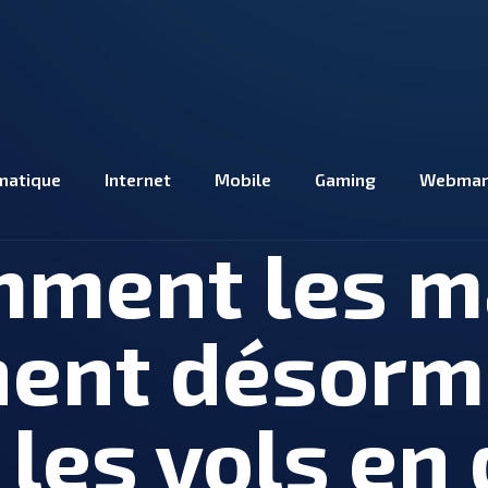
matique
Internet
Mobile
Gaming
Webmar
omment les 
nent désorm
les vols en 