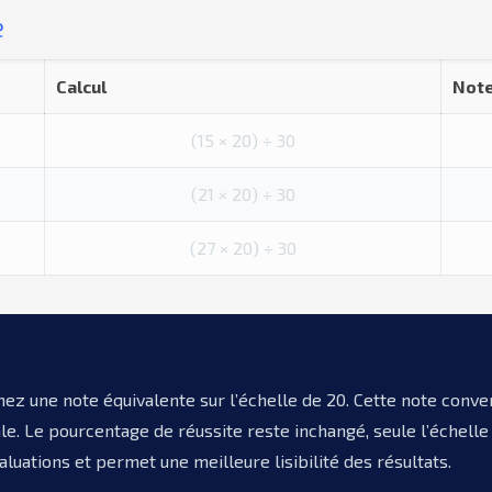
e
Calcul
Note
(15 × 20) ÷ 30
(21 × 20) ÷ 30
(27 × 20) ÷ 30
enez une note équivalente sur l’échelle de 20. Cette note co
le. Le pourcentage de réussite reste inchangé, seule l’échell
aluations et permet une meilleure lisibilité des résultats.