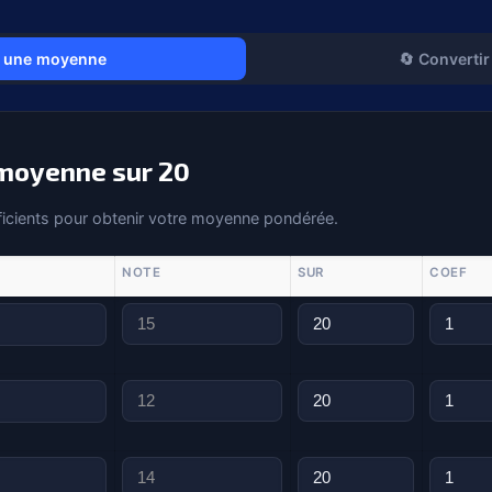
r une moyenne
🔄 Convertir
 moyenne sur 20
ficients pour obtenir votre moyenne pondérée.
NOTE
SUR
COEF