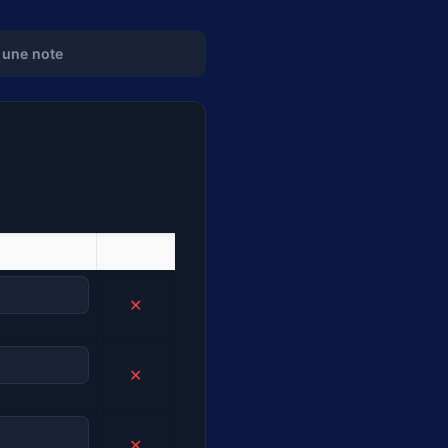
 une note
✕
✕
✕