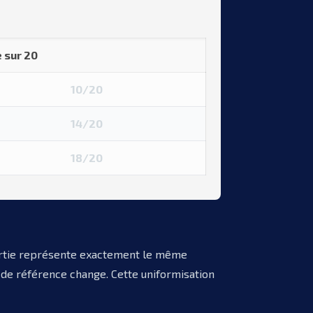
 sur 20
10/20
14/20
18/20
nvertie représente exactement le même
e de référence change. Cette uniformisation