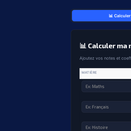
📊 Calcule
📊 Calculer ma
Ajoutez vos notes et coef
MATIÈRE