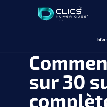
Infor
Comment
sur 30 s
complèt