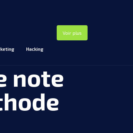
Voir plus
keting
Hacking
e note
éthode