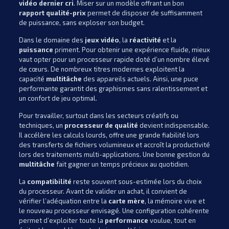
vidéo dernier cri
. Miser sur un modèle offrant un bon
rapport qualité-prix
permet de disposer de suffisamment
de puissance, sans exploser son budget.
Dans le domaine des
jeux vidéo
, la
réactivité
et la
puissance
priment. Pour obtenir une expérience fluide, mieux
vaut opter pour un processeur rapide doté d’un nombre élevé
de cœurs. De nombreux titres modernes exploitent la
capacité
multitâche
des appareils actuels. Ainsi, une puce
performante garantit des graphismes sans ralentissement et
un confort de jeu optimal.
Pour travailler, surtout dans les secteurs créatifs ou
techniques, un
processeur de qualité
devient indispensable.
Il accélère les calculs lourds, offre une grande fiabilité lors
des transferts de fichiers volumineux et accroît la productivité
lors des traitements multi-applications. Une bonne gestion du
multitâche
fait gagner un temps précieux au quotidien.
La
compatibilité
reste souvent sous-estimée lors du choix
du processeur. Avant de valider un achat, il convient de
vérifier l’adéquation entre la
carte mère
, la mémoire vive et
le nouveau processeur envisagé. Une configuration cohérente
permet d’exploiter toute la
performance
voulue, tout en