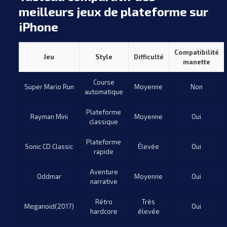
meilleurs jeux de plateforme sur
iPhone
Compatibilité
Jeu
Style
Difficulté
manette
Course
Super Mario Run
Moyenne
Non
automatique
Plateforme
Rayman Mini
Moyenne
Oui
classique
Plateforme
Sonic CD Classic
Élevée
Oui
rapide
Aventure
Oddmar
Moyenne
Oui
narrative
Rétro
Très
Meganoid(2017)
Oui
hardcore
élevée