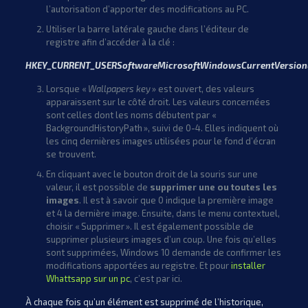
l’autorisation d’apporter des modifications au PC.
Utiliser la barre latérale gauche dans l’éditeur de
registre afin d’accéder à la clé :
HKEY_CURRENT_USERSoftwareMicrosoftWindowsCurrentVersionE
Lorsque «
Wallpapers key
» est ouvert, des valeurs
apparaissent sur le côté droit. Les valeurs concernées
sont celles dont les noms débutent par «
BackgroundHistoryPath », suivi de 0-4. Elles indiquent où
les cinq dernières images utilisées pour le fond d’écran
se trouvent.
En cliquant avec le bouton droit de la souris sur une
valeur, il est possible de
supprimer une ou toutes les
images
. Il est à savoir que 0 indique la première image
et 4 la dernière image. Ensuite, dans le menu contextuel,
choisir « Supprimer ». Il est également possible de
supprimer plusieurs images d’un coup. Une fois qu’elles
sont supprimées, Windows 10 demande de confirmer les
modifications apportées au registre. Et pour
installer
Whattsapp sur un pc
, c’est par ici.
À chaque fois qu’un élément est supprimé de l’historique,