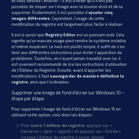
et vous désirez l’enlever ? Il est à noter qu’il n’est pas
possible de cliquer sur l’image avec le bouton droit et de la
supprimer. Évidemment, il est possible d’
ajouter cinq
images différentes
. Cependant, l’usage de cette
modification du registre est largement plus facile à réaliser.
Il est à savoir que
Registry Editor
est un puissant outil. Cela
signifie qu’un mauvais usage peut rendre le système instable
et même inopérant. Le hack est plutôt simple. Il suffit de s’en
tenir aux différentes instructions pour éviter l’apparition de
problèmes. Toutefois, en n’ayant jamais travaillé avec lui, il
est vivement recommandé de lire les instructions d’utilisation
de l’Éditeur du Registre. Ensuite, avant d’apporter les
modifications, il faut
sauvegarder de manière définitive le
registre
, ainsi que l’ordinateur.
Supprimer une image de fond d’écran sur Windows 10 –
étape par étape:
Pour supprimer l’image de fond d’écran sur Windows 10 en
utilisant cette option, voici donc les étapes :
Pour
ouvrir l’éditeur du registre
: appuyer sur «
Démarrer », taper « regedit » et appuyer sur « Entrée ».
Lorsque l’éditeur du registre s’ouvre, donner