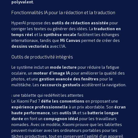
polyvalent
.
Fonctionnalités IA pour la rédaction et la traduction
HyperAI propose des
outils de rédaction assistée
pour
corriger les textes ou générer des idées. La
traduction en
temps réel
et la
synthèse vocale
facilitent les échanges
internationaux, tandis que
Mi Canvas
permet de créer des
dessins vectoriels
avec l’IA.
Outils de productivité intégrés
Le système inclut un
mode lecture
pour réduire la fatigue
oculaire, un
moteur d’image IA
pour améliorer la qualité des
photos, et une
gestion avancée des fenêtres
pour le
multitâche. Les
raccourcis gestuels
accélèrent la navigation.
: une tablette qui redéfinit les attentes
Le Xiaomi Pad 7
défie les conventions
en proposant une
expérience professionnelle
à un prix abordable. Son
écran
haute performance
, ses
outils IA
et sa
batterie longue
durée
en font un
compagnon idéal
pour les travailleurs
nomades. Avec ce modèle, Xiaomi prouve que les tablettes
peuvent rivaliser avec les ordinateurs portables pour les
tâches productives, tout en conservant l’agilité d’un appareil