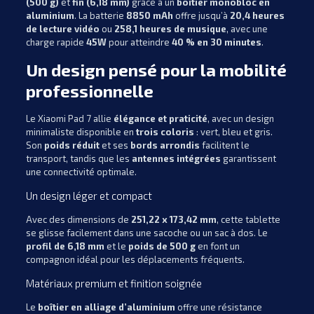
(500 g)
et
fin (6,18 mm)
grâce à un
boîtier monobloc en
aluminium
. La batterie
8850 mAh
offre jusqu’à
20,4 heures
de lecture vidéo
ou
258,1 heures de musique
, avec une
charge rapide
45W
pour atteindre
40 % en 30 minutes
.
Un design pensé pour la mobilité
professionnelle
Le Xiaomi Pad 7 allie
élégance et praticité
, avec un design
minimaliste disponible en
trois coloris
: vert, bleu et gris.
Son
poids réduit
et ses
bords arrondis
facilitent le
transport, tandis que les
antennes intégrées
garantissent
une connectivité optimale.
Un design léger et compact
Avec des dimensions de
251,22 x 173,42 mm
, cette tablette
se glisse facilement dans une sacoche ou un sac à dos. Le
profil de 6,18 mm
et le
poids de 500 g
en font un
compagnon idéal pour les déplacements fréquents.
Matériaux premium et finition soignée
Le
boîtier en alliage d’aluminium
offre une résistance