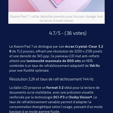
Xiaomi Pad 7 : cette tablette pensée pour bosser change tout
ce qu’on croyait savoir
4.7/5 - (36 votes)
Le Xiaomi Pad 7 se distingue par son
écran Crystal-Clear 3,2
K
de 11,2 pouces, offrant une résolution de 3200 x 2136 pixels
et une densité de 345 ppp. Ce panneau LCD mat anti-reflets
atteint une
luminosité maximale de 800 nits
en HDR,
combinée à un taux de rafraîchissement adaptatif de
144 Hz
pour une fluidité optimale.
Résolution 3,2K et taux de rafraîchissement 144 Hz
La dalle LCD propose un
format 3:2
idéal pour la lecture de
documents ou le multitâche, avec une précision visuelle
renforcée par la technologie
DCI-P3
et
Dolby Vision®
. Le
taux de rafraîchissement variable permet d’adapter la
consommation énergétique selon l’usage, passant d’un mode
basique à un mode gaming fluide.