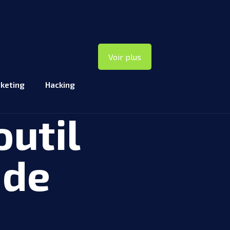
Voir plus
keting
Hacking
outil
 de